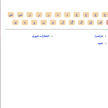
ج
چ
ح
خ
د
ذ
ر
ز
ژ
س
ش
ف
ق
ک
گ
ل
م
ن
و
ه
ی
غزلسرا
انتشارات غیوری
غنچه