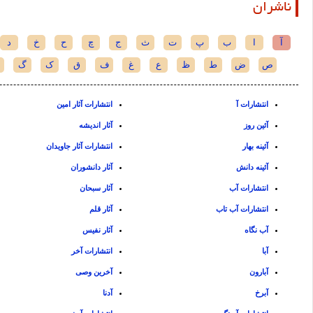
ناشران
آ
ا
ب
پ
ت
ث
ج
چ
ح
خ
د
ص
ض
ط
ظ
ع
غ
ف
ق
ک
گ
انتشارات آ
انتشارات آثار امین
آئین روز
آثار اندیشه
آئینه بهار
انتشارات آثار جاویدان
آئینه دانش
آثار دانشوران
انتشارات آب
آثار سبحان
انتشارات آب تاب
آثار قلم
آب نگاه
آثار نفیس
آبا
انتشارات آخر
آبارون
آخرین وصی
آبرخ
آدنا