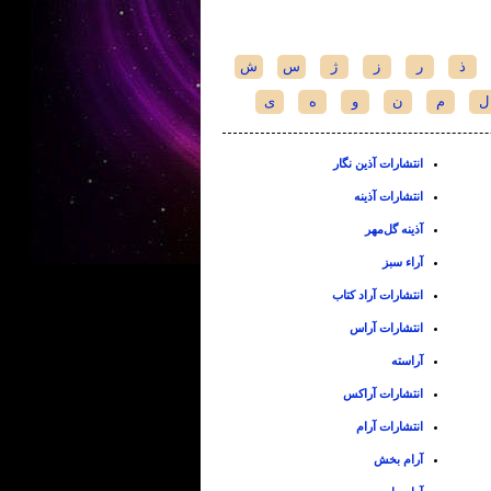
ذ
ر
ز
ژ
س
ش
ل
م
ن
و
ه
ی
انتشارات آذین نگار
انتشارات آذینه
آذینه گل‌مهر
آراء سبز
انتشارات آراد کتاب
انتشارات آراس
آراسته
انتشارات آراکس
انتشارات آرام
آرام بخش