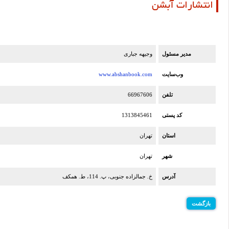
انتشارات آبشن
مدیر مسئول
وجیهه جباری
وب‌سایت
www.abshanbook.com
تلفن
66967606
کد پستی
1313845461
استان
تهران
شهر
تهران
آدرس
خ. جمالزاده جنوبی، پ. 114، ط. همکف
بازگشت