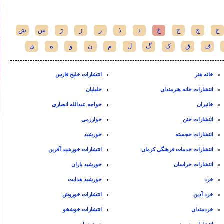
ج
چ
ح
خ
د
ذ
ر
ز
ژ
س
ش
ف
ق
ک
گ
ل
م
ن
و
ه
ی
خانه هنر
انتشارات خلیج فارس
انتشارات خانه هنرمندان
خلیلیان
خانیران
خواجه عبدالله انصاری
انتشارات ختن
خوارزمی
انتشارات خجسته
خورشید
انتشارات خدمات فرهنگی کرمان
انتشارات خورشید آفرین
انتشارات خراسان
خورشید باران
خرد
خورشید هدایت
خرد آذین
انتشارات خوروش
خردمندان
انتشارات خوشخو